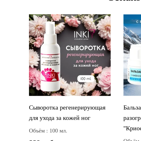
Cыворотка регенерирующая
Бальза
для ухода за кожей ног
разог
"Крио
Объём : 100 мл.