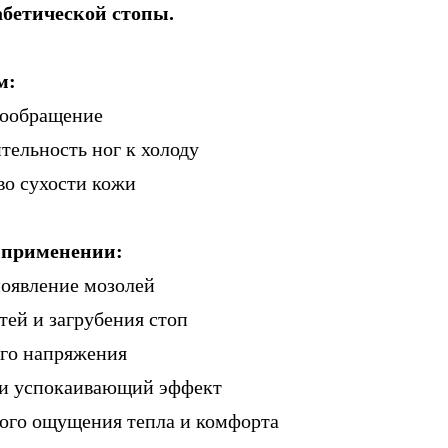
абетической стопы.
м:
вообращение
ительность ног к холоду
во сухости кожи
 применении:
появление мозолей
тей и загрубения стоп
ого напряжения
 и успокаивающий эффект
ного ощущения тепла и комфорта