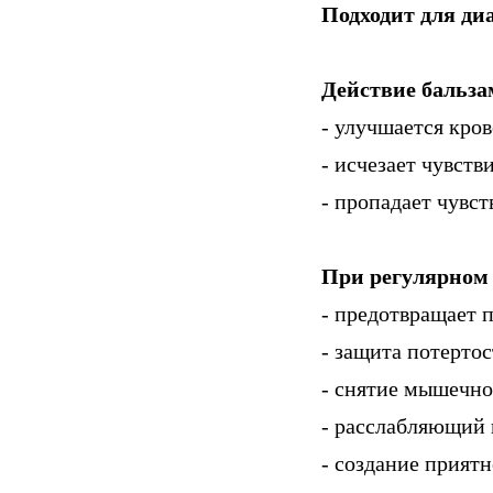
Подходит для ди
Действие бальза
- улучшается кро
- исчезает чувств
- пропадает чувст
При регулярном
- предотвращает 
- защита потертос
- снятие мышечн
- расслабляющий
- создание прият