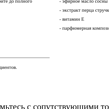
ите до полного
- эфирное масло сосны
- экстракт перца струч
- витамин Е
- парфюмерная композ
диентов.
мьтесь с сопутствующими т