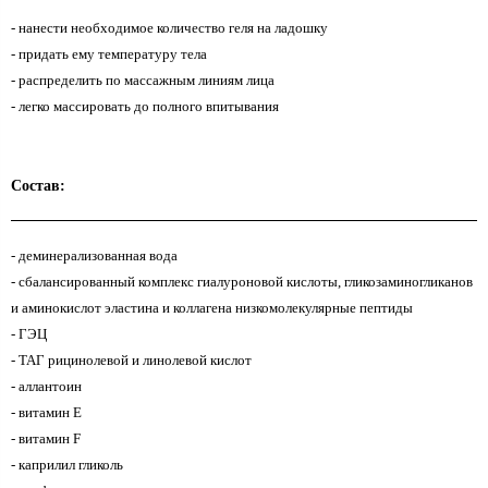
- нанести необходимое количество геля на ладошку
- придать ему температуру тела
- распределить по массажным линиям лица
- легко массировать до полного впитывания
Состав:
- деминерализованная вода
- сбалансированный комплекс гиалуроновой кислоты, гликозаминогликанов
и аминокислот эластина и коллагена низкомолекулярные пептиды
- ГЭЦ
- ТАГ рицинолевой и линолевой кислот
- аллантоин
- витамин Е
- витамин F
- каприлил гликоль