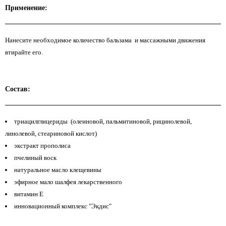
Применение:
Нанесите необходимое количество бальзама и массажными движения
втирайте его.
Состав:
триацилглицериды (олеиновой, пальмитиновой, рицинолевой,
линолевой, стеариновой кислот)
экстракт прополиса
пчелиный воск
натуральное масло клещевины
эфирное мало шалфея лекарственного
витамин Е
инновационный комплекс "Экдис"